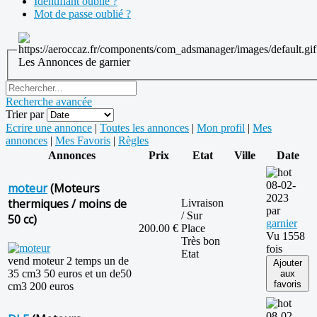
Identifiant oublié ?
Mot de passe oublié ?
Les Annonces de garnier
Recherche avancée
Trier par
Ecrire une annonce
|
Toutes les annonces
|
Mon profil
|
Mes
annonces
|
Mes Favoris
|
Règles
Annonces
Prix
Etat
Ville
Date
08-02-
moteur
(Moteurs
2023
thermiques / moins de
Livraison
par
/ Sur
50 cc)
garnier
200.00 €
Place
Vu 1558
Très bon
fois
Etat
vend moteur 2 temps un de
Ajouter
35 cm3 50 euros et un de50
aux
favoris
cm3 200 euros
08-02-