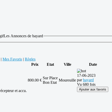
Les Annonces de bayard
|
Mes Favoris
|
Règles
Prix
Etat
Ville
Date
17-06-2023
Sur Place
par
bayard
800.00 €
Moureuille
Bon Etat
Vu 680 fois
Ajouter aux favoris
cepteur et accu.