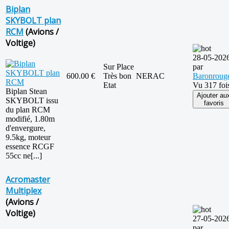
Biplan
SKYBOLT plan
RCM
(Avions /
Voltige)
28-05-202
Sur Place
par
600.00 €
Très bon
NERAC
Baronroug
Etat
Vu 317 foi
Biplan Stean
Ajouter au
SKYBOLT issu
favoris
du plan RCM
modifié, 1.80m
d'envergure,
9.5kg, moteur
essence RCGF
55cc ne[...]
Acromaster
Multiplex
(Avions /
Voltige)
27-05-202
par