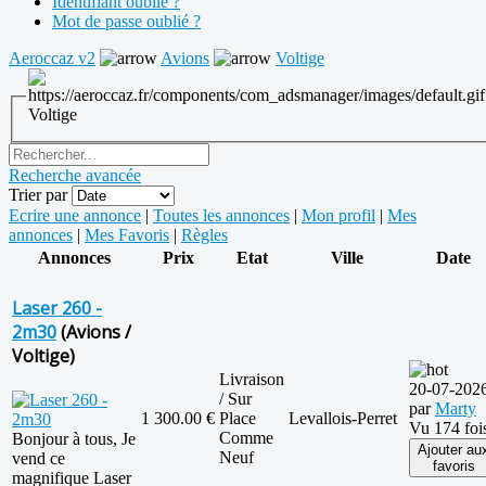
Identifiant oublié ?
Mot de passe oublié ?
Aeroccaz v2
Avions
Voltige
Voltige
Recherche avancée
Trier par
Ecrire une annonce
|
Toutes les annonces
|
Mon profil
|
Mes
annonces
|
Mes Favoris
|
Règles
Annonces
Prix
Etat
Ville
Date
Laser 260 -
2m30
(Avions /
Voltige)
Livraison
20-07-202
/ Sur
par
Marty
1 300.00 €
Place
Levallois-Perret
Vu 174 foi
Comme
Bonjour à tous, Je
Ajouter au
Neuf
vend ce
favoris
magnifique Laser