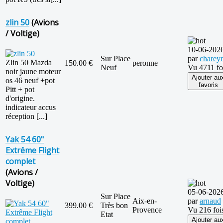
zlin 50
(Avions
/ Voltige)
10-06-202
Sur Place
par
charey
Zlin 50 Mazda
150.00 €
peronne
Neuf
Vu 4711 fo
noir jaune moteur
Ajouter au
os 46 neuf +pot
favoris
Pitt + pot
d'origine.
indicateur accus
réception [...]
Yak 54 60"
Extrême Flight
complet
(Avions /
Voltige)
05-06-202
Sur Place
Aix-en-
par
arnaud
399.00 €
Très bon
Provence
Vu 216 foi
Etat
Ajouter au