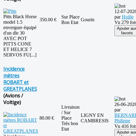
12-07-202
Pitts Black Horse
Sur Place
par
Huille
350.00 €
Gourin
model 1.5
Bon Etat
Vu 279 foi
envergure équipé
Ajouter au
d'un dle 30
favoris
AVEC POT
PITTS CONE
ET HELICE 7
SERVOS FU[...]
Incidence
mètres
ROBART et
GREATPLANES
(Avions /
Voltige)
26-06-202
Livraison
par
/ Sur
LIGNY EN
BERNAR
80.00 €
Place
CAMBRESIS
Philippe
Très bon
Vu 416 foi
Etat
Ajouter au