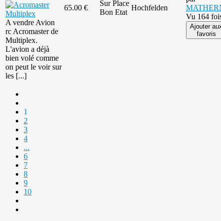
Sur Place
65.00 €
Hochfelden
MATHER
Bon Etat
Vu 164 foi
A vendre Avion
Ajouter au
rc Acromaster de
favoris
Multiplex.
L'avion a déjà
bien volé comme
on peut le voir sur
les [...]
1
2
3
4
...
6
7
8
9
10