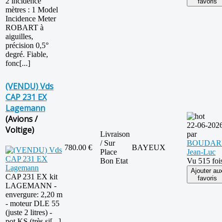
2 incidence
favoris
mètres : 1 Model
Incidence Meter
ROBART à
aiguilles,
précision 0,5°
degré. Fiable,
fonc[...]
(VENDU) Vds
CAP 231 EX
Lagemann
(Avions /
22-06-202
Voltige)
Livraison
par
/ Sur
BOUDAR
780.00 €
BAYEUX
Place
Jean-Luc
Bon Etat
Vu 515 foi
Ajouter au
CAP 231 EX kit
favoris
LAGEMANN -
envergure: 2,20 m
- moteur DLE 55
(juste 2 litres) -
pot KS (très si[...]