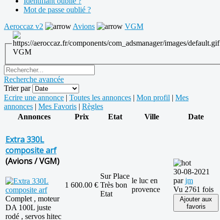
Identifiant oublié ?
Mot de passe oublié ?
Aeroccaz v2
Avions
VGM
VGM
Recherche avancée
Trier par
Ecrire une annonce
|
Toutes les annonces
|
Mon profil
|
Mes
annonces
|
Mes Favoris
|
Règles
Annonces
Prix
Etat
Ville
Date
Extra 330L
composite arf
(Avions / VGM)
30-08-2021
Sur Place
le luc en
par
jm
1 600.00 €
Très bon
provence
Vu 2761 fois
Etat
Complet , moteur
Ajouter aux
favoris
DA 100L juste
rodé , servos hitec