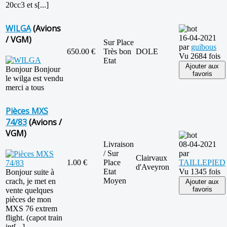
20cc3 et s[...]
WILGA
(Avions
16-04-2021
/ VGM)
Sur Place
par
guibous
650.00 €
Très bon
DOLE
Vu 2684 fois
Etat
Ajouter aux
Bonjour Bonjour
favoris
le wilga est vendu
merci a tous
Pièces MXS
74/83
(Avions /
VGM)
Livraison
08-04-2021
/ Sur
par
Clairvaux
1.00 €
Place
TAILLEPIED
d'Aveyron
Etat
Vu 1345 fois
Bonjour suite à
Moyen
crach, je met en
Ajouter aux
favoris
vente quelques
pièces de mon
MXS 76 extrem
flight. (capot train
int[...]