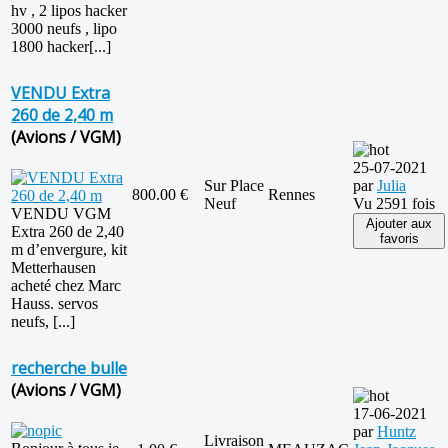
hv , 2 lipos hacker
3000 neufs , lipo
1800 hacker[...]
VENDU Extra
260 de 2,40 m
(Avions / VGM)
25-07-2021
Sur Place
par
Julia
800.00 €
Rennes
Neuf
Vu 2591 fois
VENDU VGM
Ajouter aux
Extra 260 de 2,40
favoris
m d’envergure, kit
Metterhausen
acheté chez Marc
Hauss. servos
neufs, [...]
recherche bulle
(Avions / VGM)
17-06-2021
par
Huntz
Livraison