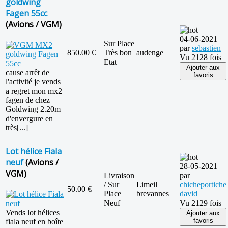
goldwing
Fagen 55cc
(Avions / VGM)
04-06-2021
Sur Place
par
sebastien
850.00 €
Très bon
audenge
Vu 2128 fois
Etat
Ajouter aux
cause arrêt de
favoris
l'activité je vends
a regret mon mx2
fagen de chez
Goldwing 2.20m
d'envergure en
très[...]
Lot hélice Fiala
neuf
(Avions /
28-05-2021
VGM)
Livraison
par
/ Sur
Limeil
chicheportiche
50.00 €
Place
brevannes
david
Neuf
Vu 2129 fois
Vends lot hélices
Ajouter aux
favoris
fiala neuf en boîte