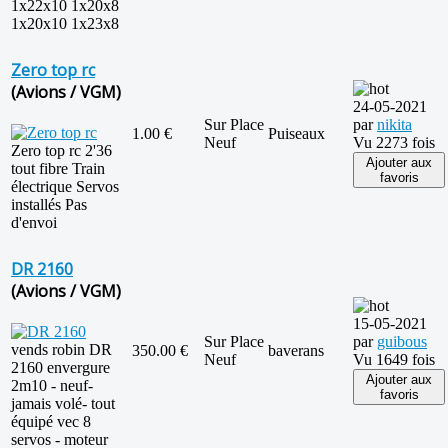
1x22x10 1x20x8
1x20x10 1x23x8
Zero top rc
(Avions / VGM)
24-05-2021
Sur Place
par
nikita
1.00 €
Puiseaux
Neuf
Vu 2273 fois
Zero top rc 2'36
Ajouter aux
tout fibre Train
favoris
électrique Servos
installés Pas
d'envoi
DR 2160
(Avions / VGM)
15-05-2021
Sur Place
par
guibous
vends robin DR
350.00 €
baverans
Neuf
Vu 1649 fois
2160 envergure
Ajouter aux
2m10 - neuf-
favoris
jamais volé- tout
équipé vec 8
servos - moteur