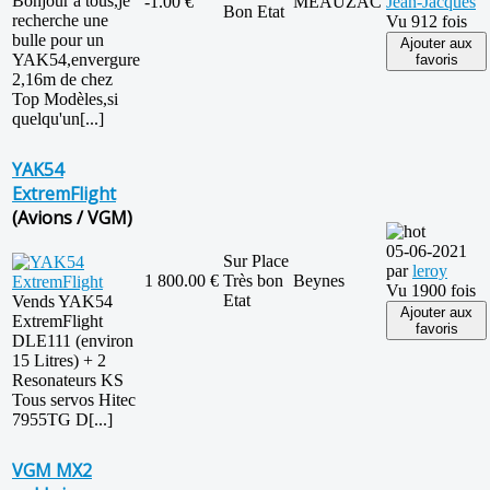
Bonjour à tous,je
-1.00 €
MEAUZAC
Jean-Jacques
Bon Etat
recherche une
Vu 912 fois
bulle pour un
Ajouter aux
YAK54,envergure
favoris
2,16m de chez
Top Modèles,si
quelqu'un[...]
YAK54
ExtremFlight
(Avions / VGM)
05-06-2021
Sur Place
par
leroy
1 800.00 €
Très bon
Beynes
Vu 1900 fois
Etat
Vends YAK54
Ajouter aux
ExtremFlight
favoris
DLE111 (environ
15 Litres) + 2
Resonateurs KS
Tous servos Hitec
7955TG D[...]
VGM MX2